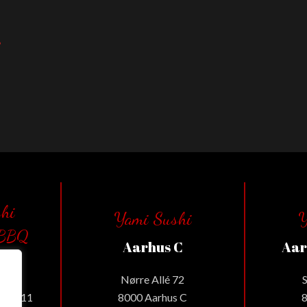
?
shi
Yami Sushi
Y
 BBQ
Aarhus C
Aar
g
Nørre Allé 72
Gade 11
8000 Aarhus C