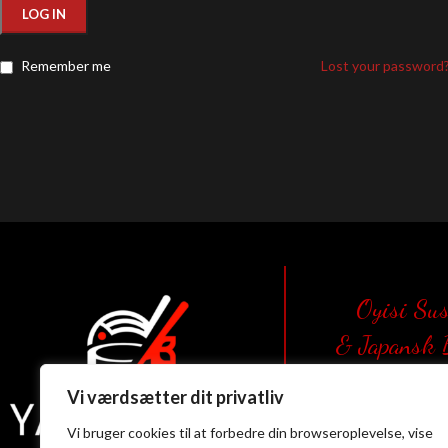
LOG IN
Remember me
Lost your password
Oyisi Su
& Japansk
Aalbor
Vi værdsætter dit privatliv
Alexander Foss 
Vi bruger cookies til at forbedre din browseroplevelse, vise