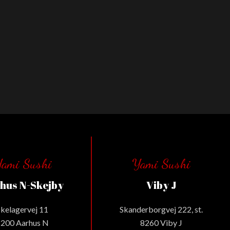
ami Sushi
Yami Sushi
hus N-Skejby
Viby J
Skelagervej 11
Skanderborgvej 222, st.
8200 Aarhus N
8260 Viby J