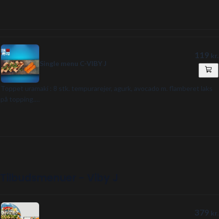
119
kr.
Single menu C-VIBY J
Toppet uramaki : 8 stk. tempurarejer, agurk, avocado m. flamberet laks
på topping.
Nigiri: 2 laks
Tilbudsmenuer - Viby J
379
kr.