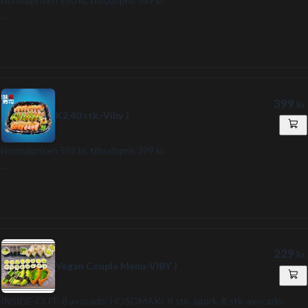
Normalprisen 850 kr, tilbudspris 549 kr.
INSIDE-OUT: 8 California, 8 laks, 8 tempura kylling, 8 tempura rejer;
TOPPET URAMAKI: 16 stk. Oyisi Roll ,8
Green Roll (tempura rejer m. avocado på topping), 8 Spring Roll
(tempura laks m. laks på topping). 64 stk.
399
kr.
K2.40 stk.-Viby J
Normalprisen 598 kr, tilbudspris 399 kr.
Toppet Uramaki: 8 stk. tempura rejer m. flamberet laks på topping, 8
stk. Solrig /surimi top laks på topping, 8 stk. tempura rejer m. avocado på
topping; Inside/out: 8 stk. spicy laks Nigiri: 4 stk. laks, 4 stk. flamberet
laks.
229
kr.
Vegan Couple Menu-VIBY J
INSIDE-OUT: 8 avocado; HOSOMAKi: 8 stk. agurk, 8 stk. avocado;