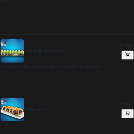
8 stk.
Dybstegt paneret rejer, avocado, agurk, sesam, toppet med avocado.
119
kr.
63.a. Kylling/Avocado
Dybstegt kylling, avocado, agurk, toppet med avocado.
119
kr.
64. New York
8 stk.