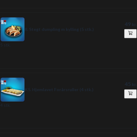
49
kr.
8. Stegt dumpling m kylling (5 stk.)
5 stk.
45
kr.
K5. Hjemlavet Forårsruller (4 stk.)
4 stk.