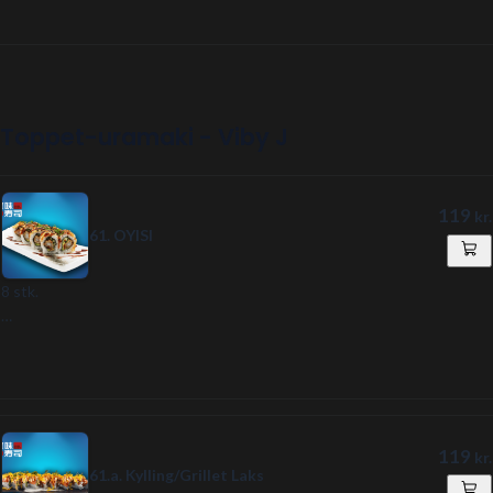
Toppet-uramaki - Viby J
119
kr.
61. OYISI
8 stk.
Dybstegt paneret rejer, avocado, chili mayonnaise, toppet med grillet
laks.
119
kr.
61.a. Kylling/Grillet Laks