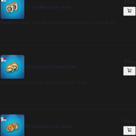
95
kr.
37. Sød Blacktiger Reje
Blacktiger søde rejer, agurk, avocado, chili mayo, sesam. 8 stk.
95
kr.
38. Dybstegt Kylling Roller
Kylling, agurk, avocado og teriyaki sauce. 8 stk.
95
kr.
39. Dybstegt Laks Roller