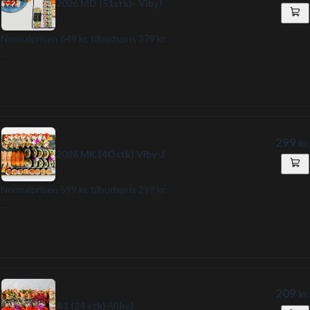
2026 MD (51stk)- VibyJ
Normalprisen 649 kr, tilbudspris 379 kr.
Nigiri: 2 stk. laks, 2 stk. rejer, 2 stk. flamberet laks,
Inside/out：8 stk. laks, 8stk. California,
Toppet Uramaki: 8 stk. tempurarejer toppet med flamberet laks,
299
kr.
2026 MK (4Ostk) Viby-J
Futomaki：5 stk. tempurarejer –
Normalprisen 599 kr, tilbudspris 299 kr.
Hosomaki: 8 stk. laks,8 stk. agurk
Nigiri: 3 stk. laks, 3stk. rejer,
Uramaki: 8x Laks, 8x Tempurarejer
Futomaki:
209
kr.
A1 (24 stk)-VibyJ