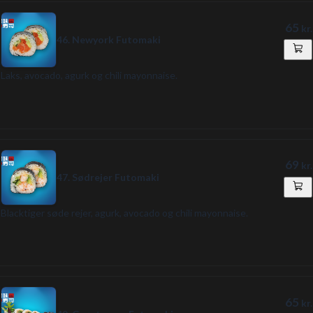
65
kr.
46. Newyork Futomaki
Laks, avocado, agurk og chili mayonnaise.
69
kr.
47. Sødrejer Futomaki
Blacktiger søde rejer, agurk, avocado og chili mayonnaise.
65
kr.