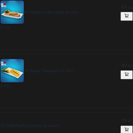
45
kr.
K7. Mini Forårsruller (6 stk.)
6 stk.
49
kr.
53. Rejer Tempura (3 stk.)
3 stk.
29
kr.
55. Mini Kylling sticks (6 spyd.)