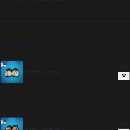
Hosomaki - Viby J
39
kr.
9. Surimi Hosomaki
8 stk.
39
kr.
10. Laks Hosomaki