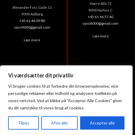
Nørre Allé 72
Alexander Foss Gade 11
8000 Aarhus C
9000 Aalborg
+45 61 46 37 40
+45 61 46 09 88
oyisi8000@gmail.com
oyisi9000@gmail.com
Læs mere
Læs mere
Yami Sushi
Yami Sushi
Vi værdsætter dit privatliv
Aarhus N-Skejby
Viby J
Vi bruger cookies til at forbedre din browseroplevelse, vise
personlige reklamer eller indhold og analysere trafikken på
Skelagervej 11
Skanderborgvej 222, st.
vores netsted. Ved at klikke på "Accepter Alle Cookies" giver
8200 Aarhus N
8260 Viby J
du dit samtykke til vores brug af cookies.
+45 61 20 77 30
+45 61 20 76 10
oyisi8200@gmail.com
yamisushi8260@gmail.com
Tilpas
Afvis alle
Accepter alle
Læs mere
Læs mere
Forside
Kurv
Takeaway