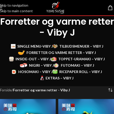
Skip to navigation
Skip to main content
Forretter og varme retter
- Viby J
SINGLE MENU-VIBY J
TILBUDSMENUER – VIBY J
FORRETTER OG VARME RETTER – VIBY J
INSIDE-OUT – VIBY J
TOPPET-URAMAKI – VIBY J
NIGIRI – VIBY J
FUTOMAKI – VIBY J
HOSOMAKI – VIBY J
RICEPAPER ROLL – VIBY J
EXTRAS – VIBY J
Forside
/
Forretter og varme retter - Viby J