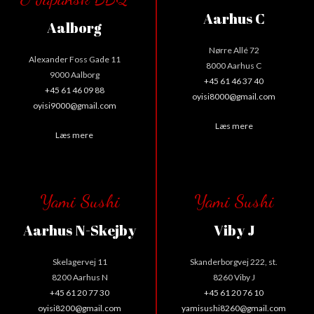
Aarhus C
Aalborg
Nørre Allé 72
Alexander Foss Gade 11
8000 Aarhus C
9000 Aalborg
+45 61 46 37 40
+45 61 46 09 88
oyisi8000@gmail.com
oyisi9000@gmail.com
Læs mere
Læs mere
Yami Sushi
Yami Sushi
Aarhus N-Skejby
Viby J
Skelagervej 11
Skanderborgvej 222, st.
8200 Aarhus N
8260 Viby J
+45 61 20 77 30
+45 61 20 76 10
oyisi8200@gmail.com
yamisushi8260@gmail.com