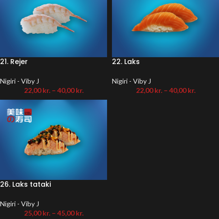
21. Rejer
22. Laks
Nigiri - Viby J
Nigiri - Viby J
22,00
kr.
–
40,00
kr.
22,00
kr.
–
40,00
kr.
26. Laks tataki
Nigiri - Viby J
25,00
kr.
–
45,00
kr.