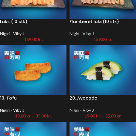
Laks (10 stk)
Flamberet laks(10 stk)
Nigiri - Viby J
Nigiri - Viby J
159,00
kr.
159,00
kr.
19. Tofu
20. Avocado
Nigiri - Viby J
Nigiri - Viby J
19,00
kr.
–
35,00
kr.
19,00
kr.
–
35,00
kr.