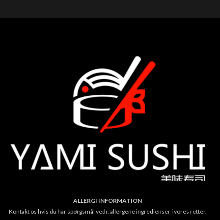
ALLERGI INFORMATION
Kontakt os hvis du har spørgsmål vedr. allergene ingredienser i vores retter.