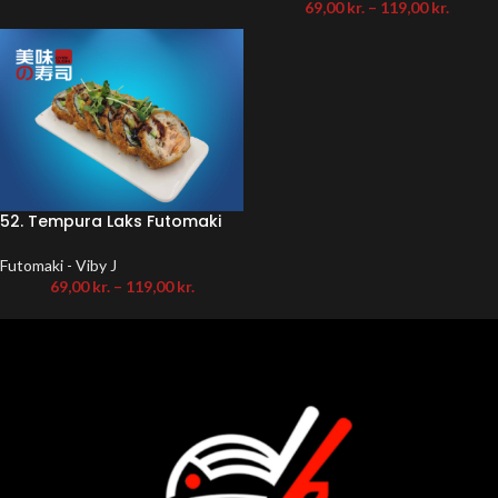
69,00
kr.
–
119,00
kr.
52. Tempura Laks Futomaki
Futomaki - Viby J
69,00
kr.
–
119,00
kr.